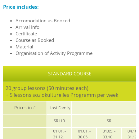
Price includes:
Accomodation as Booked
Arrival Info
Certificate
Course as Booked
Material
Organisation of Activity Programme
STANDARD COURSE
20 group lessons (50 minutes each)
+ 5 lessons soziokulturelles Programm per week
Prices in £
Host Family
SR HB
SR
01.01. -
01.01. -
31.05. -
04.10. 
31.12.
30.05.
03.10.
31.12