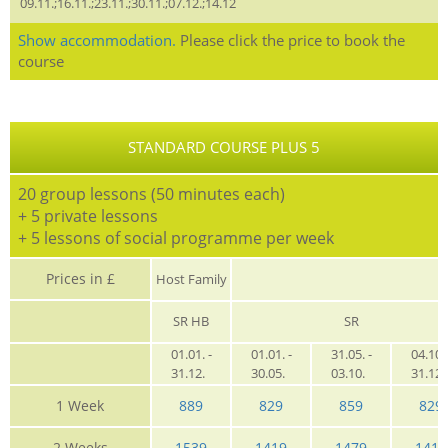
09.11.;16.11.;23.11.;30.11.;07.12.;14.12
Show accommodation.
Please click the price to book the
course
STANDARD COURSE PLUS 5
20 group lessons (50 minutes each)
+ 5 private lessons
+ 5 lessons of social programme per week
Prices in £
Host Family
SR HB
SR
01.01. -
01.01. -
31.05. -
04.10. 
31.12.
30.05.
03.10.
31.12
1 Week
889
829
859
829
2 Weeks
1539
1419
1479
1419