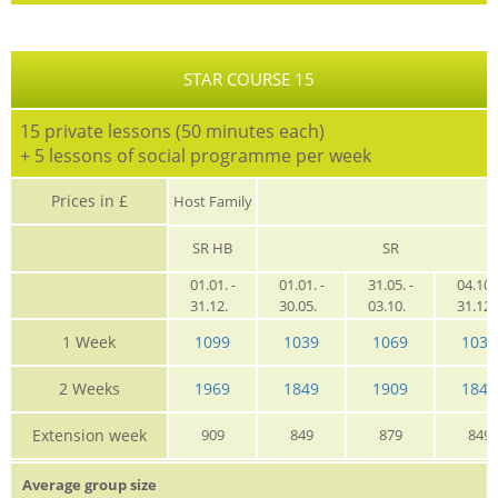
STAR COURSE 15
15 private lessons (50 minutes each)
+ 5 lessons of social programme per week
Prices in £
Host Family
SR HB
SR
01.01. -
01.01. -
31.05. -
04.10. 
31.12.
30.05.
03.10.
31.12
1 Week
1099
1039
1069
1039
2 Weeks
1969
1849
1909
1849
Extension week
909
849
879
849
Average group size