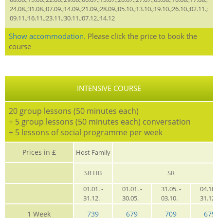
24.08.;31.08.;07.09.;14.09.;21.09.;28.09.;05.10.;13.10.;19.10.;26.10.;02.11.;
09.11.;16.11.;23.11.;30.11.;07.12.;14.12
Show accommodation.
Please click the price to book the
course
INTENSIVE COURSE
20 group lessons (50 minutes each)
+ 5 group lessons (50 minutes each) conversation
+ 5 lessons of social programme per week
Prices in £
Host Family
SR HB
SR
01.01. -
01.01. -
31.05. -
04.10. 
31.12.
30.05.
03.10.
31.12
1 Week
739
679
709
679