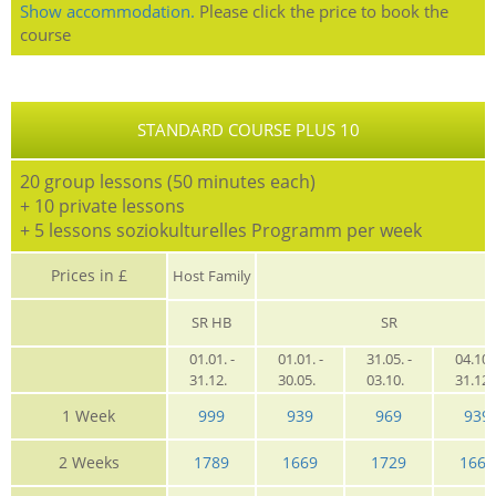
Show accommodation.
Please click the price to book the
course
STANDARD COURSE PLUS 10
20 group lessons (50 minutes each)
+ 10 private lessons
+ 5 lessons soziokulturelles Programm per week
Prices in £
Host Family
SR HB
SR
01.01. -
01.01. -
31.05. -
04.10. 
31.12.
30.05.
03.10.
31.12
1 Week
999
939
969
939
2 Weeks
1789
1669
1729
1669