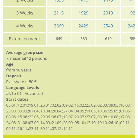
3 Weeks
2115
1929
2019
1929
4 Weeks
2669
2429
2549
2429
Extension week
649
589
619
589
Average group size
7, maximal 12 persons
Age
from 18 years
Deposit
Flat share : 150 €
Language Levels
all, to C1 - Advanced
Start dates
05.01.;12.01.;19.01.;26.01.;02.02.;09.02.;16.02.;23.02.;02.03.;09.03.;16.03.;
23.03.;30.03.;07.04.;13.04.;20.04.;27.04.;04.05.;11.05.;18.05.;25.05.;01.06.;
08.06.;15.06.;22.06.;29.06.;06.07.;13.07.;20.07.;27.07.;03.08.;10.08.;17.08.;
24.08.;31.08.;07.09.;14.09.;21.09.;28.09.;05.10.;13.10.;19.10.;26.10.;02.11.;
09.11.;16.11.;23.11.;30.11.;07.12.;14.12