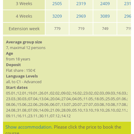
3 Weeks
2505
2319
2409
2319
4 Weeks
3209
2969
3089
2969
Extension week
779
719
749
719
Average group size
7, maximal 12 persons
Age
from 18 years
Deposit
Flat share : 150 €
Language Levels
all, to C1 - Advanced
Start dates
05.01.;12.01.;19.01.;26.01.;02.02.;09.02.;16.02.;23.02.;02.03.;09.03.;16.03.;
23.03.;30.03.;07.04.;13.04.;20.04.;27.04.;04.05.;11.05.;18.05.;25.05.;01.06.;
08.06.;15.06.;22.06.;29.06.;06.07.;13.07.;20.07.;27.07.;03.08.;10.08.;17.08.;
24.08.;31.08.;07.09.;14.09.;21.09.;28.09.;05.10.;13.10.;19.10.;26.10.;02.11.;
09.11.;16.11.;23.11.;30.11.;07.12.;14.12
Show accommodation.
Please click the price to book the
course