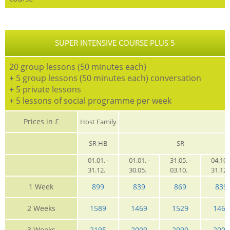
SUPER INTENSIVE COURSE PLUS 5
20 group lessons (50 minutes each)
+ 5 group lessons (50 minutes each) conversation
+ 5 private lessons
+ 5 lessons of social programme per week
Prices in £
Host Family
SR HB
SR
01.01. -
01.01. -
31.05. -
04.10. 
31.12.
30.05.
03.10.
31.12
1 Week
899
839
869
839
2 Weeks
1589
1469
1529
1469
3 Weeks
2195
2009
2099
2009