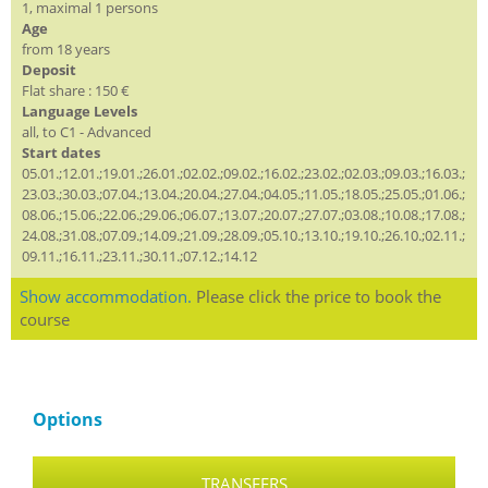
1, maximal 1 persons
Age
from 18 years
Deposit
Flat share : 150 €
Language Levels
all, to C1 - Advanced
Start dates
05.01.;12.01.;19.01.;26.01.;02.02.;09.02.;16.02.;23.02.;02.03.;09.03.;16.03.;
23.03.;30.03.;07.04.;13.04.;20.04.;27.04.;04.05.;11.05.;18.05.;25.05.;01.06.;
08.06.;15.06.;22.06.;29.06.;06.07.;13.07.;20.07.;27.07.;03.08.;10.08.;17.08.;
24.08.;31.08.;07.09.;14.09.;21.09.;28.09.;05.10.;13.10.;19.10.;26.10.;02.11.;
09.11.;16.11.;23.11.;30.11.;07.12.;14.12
Show accommodation.
Please click the price to book the
course
Options
TRANSFERS