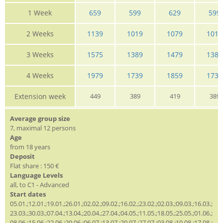
1 Week
659
599
629
599
2 Weeks
1139
1019
1079
1019
3 Weeks
1575
1389
1479
1389
4 Weeks
1979
1739
1859
1739
Extension week
449
389
419
389
Average group size
7, maximal 12 persons
Age
from 18 years
Deposit
Flat share : 150 €
Language Levels
all, to C1 - Advanced
Start dates
05.01.;12.01.;19.01.;26.01.;02.02.;09.02.;16.02.;23.02.;02.03.;09.03.;16.03.;
23.03.;30.03.;07.04.;13.04.;20.04.;27.04.;04.05.;11.05.;18.05.;25.05.;01.06.;
08.06.;15.06.;22.06.;29.06.;06.07.;13.07.;20.07.;27.07.;03.08.;10.08.;17.08.;