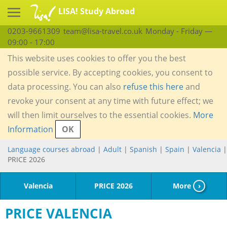
LISA! Study Abroad
0203-9661309
team@lisa-travel.co.uk
Monday - Friday —
09:00 - 17:00
This website uses cookies to offer you the best
possible service. By accepting cookies, you consent to
data processing. You can also
refuse this here
and
revoke your consent at any time with future effect; we
will then limit ourselves to the essential cookies.
More
Information
OK
Language courses abroad
|
Adult
|
Spanish
|
Spain
|
Valencia
|
PRICE 2026
Valencia
PRICE 2026
More
›
PRICE VALENCIA