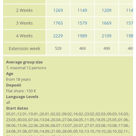
2 Weeks
1269
1149
1209
1149
3 Weeks
1765
1579
1669
1579
4 Weeks
2229
1989
2109
1989
Extension week
529
469
499
469
Average group size
7, maximal 12 persons
Age
from 18 years
Deposit
Flat share : 150 €
Language Levels
all
Start dates
05.01.;12.01.;19.01.;26.01.;02.02.;09.02.;16.02.;23.02.;02.03.;09.03.;16.03.;
23.03.;30.03.;07.04.;13.04.;20.04.;27.04.;04.05.;11.05.;18.05.;25.05.;01.06.;
08.06.;15.06.;22.06.;29.06.;06.07.;13.07.;20.07.;27.07.;03.08.;10.08.;17.08.;
24.08.;31.08.;07.09.;14.09.;21.09.;28.09.;05.10.;13.10.;19.10.;26.10.;02.11.;