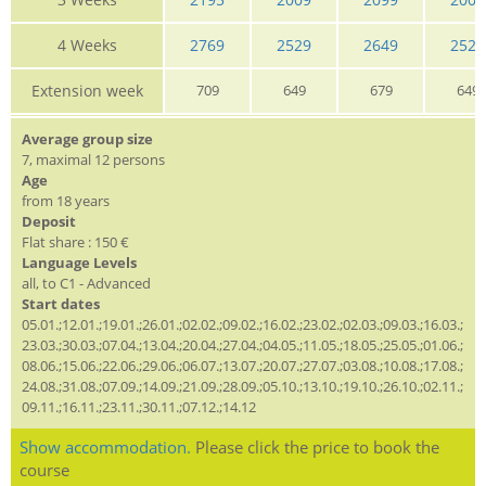
4 Weeks
2769
2529
2649
2529
Extension week
709
649
679
649
Average group size
7, maximal 12 persons
Age
from 18 years
Deposit
Flat share : 150 €
Language Levels
all, to C1 - Advanced
Start dates
05.01.;12.01.;19.01.;26.01.;02.02.;09.02.;16.02.;23.02.;02.03.;09.03.;16.03.;
23.03.;30.03.;07.04.;13.04.;20.04.;27.04.;04.05.;11.05.;18.05.;25.05.;01.06.;
08.06.;15.06.;22.06.;29.06.;06.07.;13.07.;20.07.;27.07.;03.08.;10.08.;17.08.;
24.08.;31.08.;07.09.;14.09.;21.09.;28.09.;05.10.;13.10.;19.10.;26.10.;02.11.;
09.11.;16.11.;23.11.;30.11.;07.12.;14.12
Show accommodation.
Please click the price to book the
course