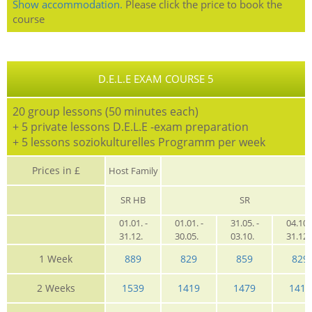
Show accommodation.
Please click the price to book the
course
D.E.L.E EXAM COURSE 5
20 group lessons (50 minutes each)
+ 5 private lessons D.E.L.E -exam preparation
+ 5 lessons soziokulturelles Programm per week
Prices in £
Host Family
SR HB
SR
01.01. -
01.01. -
31.05. -
04.10. 
31.12.
30.05.
03.10.
31.12
1 Week
889
829
859
829
2 Weeks
1539
1419
1479
1419